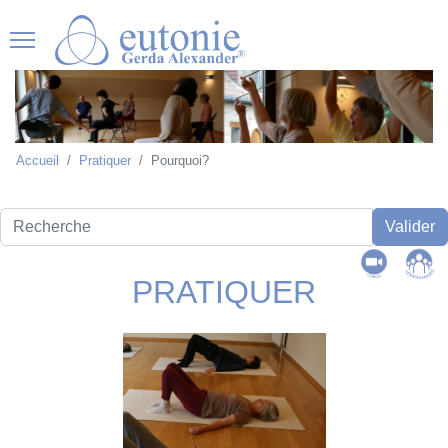
Accueil
Pratiquer
Pourquoi?
Recherche
Valider
PRATIQUER