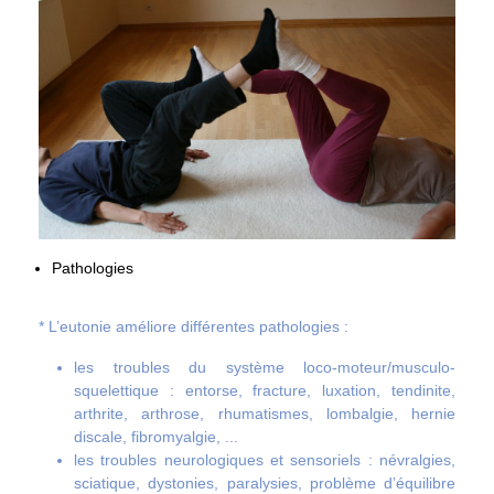
Pathologies
* L’eutonie améliore différentes pathologies :
les troubles du système loco-moteur/musculo-
squelettique : entorse, fracture, luxation, tendinite,
arthrite, arthrose, rhumatismes, lombalgie, hernie
discale, fibromyalgie, ...
les troubles neurologiques et sensoriels : névralgies,
sciatique, dystonies, paralysies, problème d’équilibre