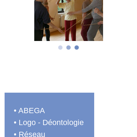
• ABEGA
• Logo - Déontologie
• Réseau